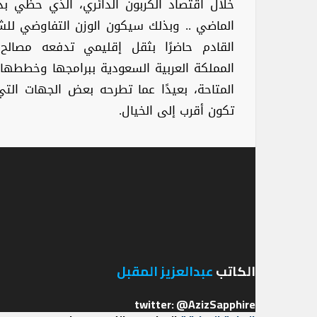
خلال اقتصاد الكربون الدائري، الذي حظي بد
الماضي .. وبذلك سيكون الوزن التفاوضي للش
القادم حاضرًا بثقل إقليمي تدفعه مصالح 
المملكة العربية السعودية ببرامجها وخططها ا
المتاحة، بعيدًا عما تطرحه بعض الجهات التي 
تكون أقرب إلى الخيال.
الكاتب
عبدالعزيز المقبل
twitter: @AzizSapphire