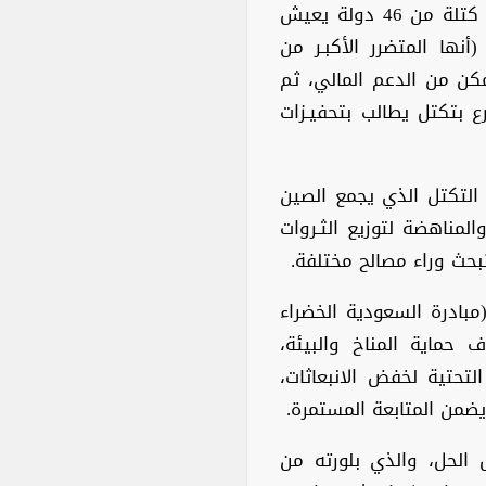
تتواجد أيضًا كتلة (الدول الأقل تنمية)، وهي كتلة من 46 دولة يعيش
أنها المتضرر الأكبـر من
ممكن من الدعم المالي، ثم
ع بتكتل يطالب بتحفيـزات
77 مع الصين وهو التكتل الذي يجمع الصين
لمناهضة لتوزيع الثـروات
بحث وراء مصالح مختلفة.
مبادرة السعودية الخضراء
حماية المناخ والبيئة،
التحتية لخفض الانبعاثات،
من المتابعة المستمرة.
 الحل، والذي بلورته من