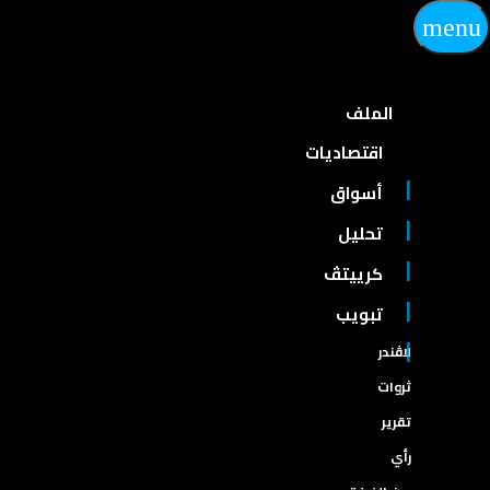
menu
الملف
اقتصاديات
أسواق
تحليل
كرييتڤ
تبويب
لاڤندر
ثروات
تقرير
رأي