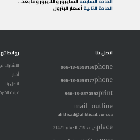
تصفّح
المادة
المادة السابقة
السايبور واللايبور وما بعد…
المادة
السابقة
المادة التالية
أسعار البترول
المقالات
التالية
اتصل بنا
روابط ته
الاشتراك في
phone
966-13-8598158
أخبار
phone
966-13-8598177
اتصل بنا
print
غرفة الشرق
966-13-8570392
mail_outline
aliktisad@aliktisad.com.sa
place
ص.ب 719 الدمام 31421
map