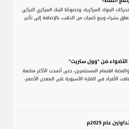
تفع النفط؟
ات البنوك المركزية، وخصوصًا البنك المركزي التركي
علق بشراء وبيع كميات من الذهب، بالإضافة إلى تأثير
لأضواء من “وول ستريت“
لفضة اهتمام المستثمرين، حتى أصبحت الأكثر متابعة
افت الأفراد في القارة الآسيوية على المعدن الأصفر،
لين عام 2025م