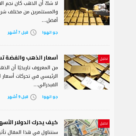
والمستثمرين من مختلف شرائ
أفضل…
جو الهوا
قبل 7 أشهر
access_time
أسعار الذهب والفضة تس
تحليل
من المعروف تاريخيًا أن الذهب
الرئيسي في تحركات أسعار ال
الفيدرالي…
جو الهوا
قبل 9 أشهر
access_time
كيف يحرك الدولار الأس
تحليل
سنتناول في هذا المقال تأثي