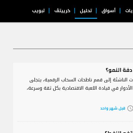
يات
أسواق
تحليل
كرييتڤ
تبويب
دفة النمو؟
الناشئة إلى قمم ناطحات السحاب الرقمية، يتجلى
دوار في قيادة اللعبة الاقتصادية بكل ثقة وسرعة،
قبل شهر واحد
access_ti