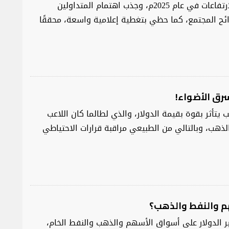
لا شكّ أن الذهب كان نجم الارتفاعات في عام 2025م، وجذب اهتمام المتداولين
ح المجتمع، كما حظي بتغطية إعلامية واسعة، محققًا
رق الأضواء!
 يتأثر بقوة بقيمة الدولار، والذي لطالما كان اللاعب
ذهب، وبالتالي من الطبيعي مراقبة قرارات الاحتياطي
هم والنفط والذهب؟
ر الدولار على أسواق الأسهم والذهب والنفط الخام،