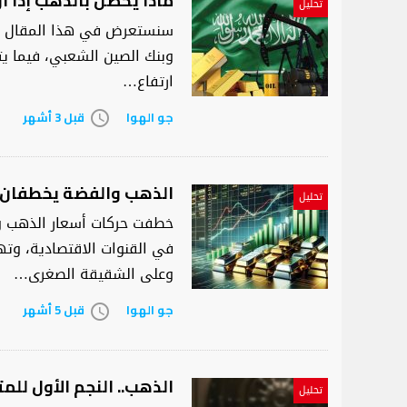
ماذا يحصل بالذهب إذا ار
تحليل
سنستعرض في هذا المقال تحرك
وبنك الصين الشعبي، فيما يت
ارتفاع…
جو الهوا
قبل 3 أشهر
access_time
الذهب والفضة يخطفان ا
تحليل
خطفت حركات أسعار الذهب وا
في القنوات الاقتصادية، وته
وعلى الشقيقة الصغرى…
جو الهوا
قبل 5 أشهر
access_time
الذهب.. النجم الأول للمتداو
تحليل