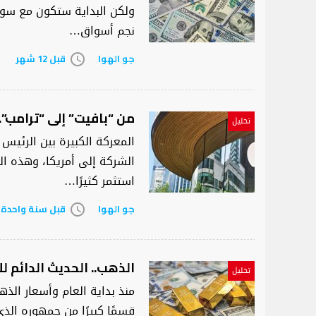
ولكن البداية ستكون مع سوق 
نجم أسواق…
جو الهوا
قبل 12 شهر
access_time
من “بافيت” إلى “ترامب”.
تحليل
المعركة الكبيرة بين الرئيس
الشركة إلى أمريكا، وهذه الم
استثمر كثيرًا…
جو الهوا
قبل سنة واحدة
access_time
الذهب.. الحديث الدائم 
تحليل
منذ بداية العام وأسعار الذ
قسمًا كبيرًا من جمهوره ال