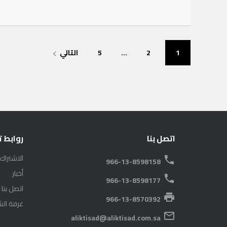
تعدد
1
2
…
5
التالي
navigate_next
صفحات
المقالات
اتصل بنا
روابط 
الاشتراك
phone
966-13-8598158
أخبار
phone
966-13-8598177
اتصل بنا
print
966-13-8570392
غرفة الش
mail_outline
aliktisad@aliktisad.com.sa