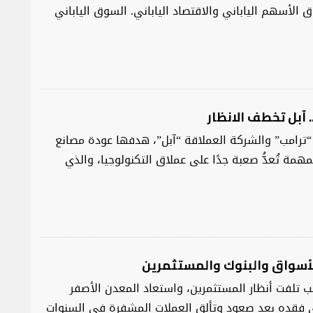
الأسهم الياباني والاقتصاد الياباني. السوق الياباني
. آبل تخطف الانظار
 “ترامب” والشركة العملاقة “آبل”، هدفها عودة مصانع
همة تُعدُّ صعبة جدًا على عملاق التكنولوجيا، والذي
للأسواق والبنوك والمستثمرين
هب تلفت أنظار المستثمرين، واستعاد المعدن الأصفر
ذي فقده بعد صعود وتألق العملات المشفرة في السنوات