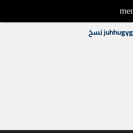
me
juhhugyg نسخ