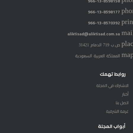
966-13-8598158
pho
966-13-8598177
prin
966-13-8570392
mai
aliktisad@aliktisad.com.sa
pla
ص.ب 719 الدمام 31421
ma
المملكة العربية السعودية
روابط تهمك
الاشتراك في المجلة
أخبار
اتصل بنا
غرفة الشرقية
أبواب المجلة