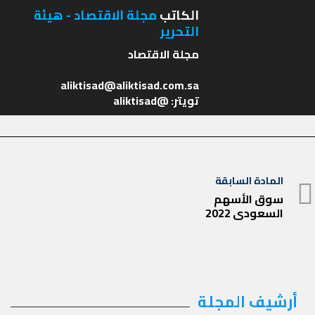
الكاتب
مجلة الاقتصاد - هيئة
التحرير
تويتر: @aliktisad
تصفّح
المادة السابقة
المادة
المقالات
سوق الأسهم
السعودي 2022
السابقة
أرشيف المجلة
أرشيف