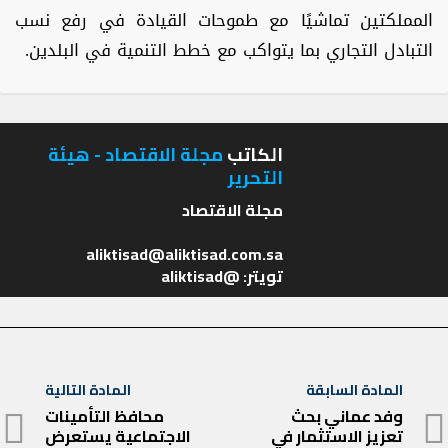
المملكتين تماشيًا مع طموحات القيادة في رفع نسب
التبادل التجاري بما يتواكب مع خطط التنمية في البلدين.
الكاتب
مجلة الاقتصاد - هيئة
التحرير
تويتر: @aliktisad
تصفّح
المادة السابقة
المادة التالية
المادة
المقالات
وفد عماني بحث
محافظ التأمينات
المادة
تعزيز الاستثمار في
الاجتماعية يستعرض
السابقة
التالية