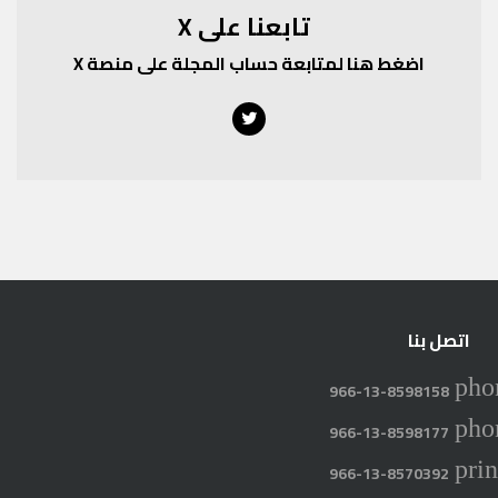
تابعنا على X
اضغط هنا لمتابعة حساب المجلة على منصة X
Twitter
اتصل بنا
pho
966-13-8598158
pho
966-13-8598177
prin
966-13-8570392