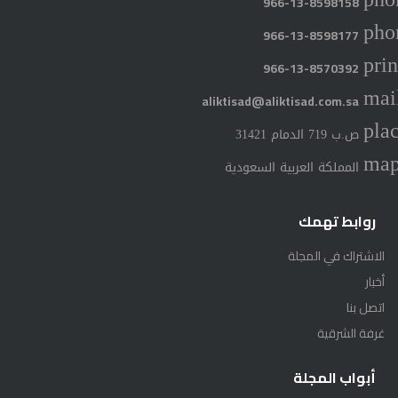
966-13-8598158
pho
966-13-8598177
prin
966-13-8570392
mai
aliktisad@aliktisad.com.sa
pla
ص.ب 719 الدمام 31421
ma
المملكة العربية السعودية
روابط تهمك
الاشتراك في المجلة
أخبار
اتصل بنا
غرفة الشرقية
أبواب المجلة