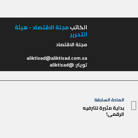
الكاتب
مجلة الاقتصاد - هيئة
التحرير
تويتر: @aliktisad
تصفّح
المادة السابقة
المادة
المقالات
بداية مثيرة للترفيه
الرقمي!
السابقة