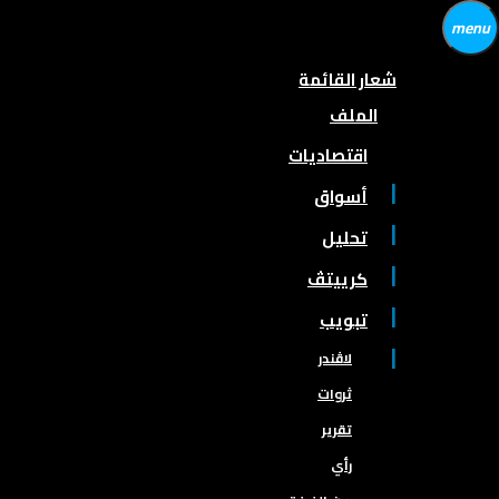
menu
شعار القائمة
الملف
اقتصاديات
أسواق
تحليل
كرييتڤ
تبويب
لاڤندر
ثروات
تقرير
رأي