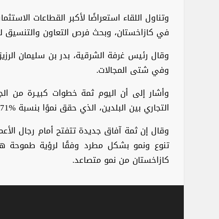
وتناول اللقاء استعراضًا لأكبر القطاعات الاستث
في كازاخستان، وبحث فرص التعاون والتنسيق لزي
وقال رئيس غرفة الشرقية، بدر بن سليمان الرزيزا
وفي شتى المجالات.
وأشار إلى أن اليوم ثمة خطوات كبيـرة من الجانب
التجاري بين البلدين، الذي حقق نموًا بنسبة %71 عام 2023م انعكس على نمو صادرات المملكة بنسبة %32 والواردات من كازاخستان بنسبة %74.
وقال إن ثمة آفاق جديدة تتفتح أمام رجال الأعم
تنوع ونمو بشكل مطرد وفقًا لرؤية طموحة هدف
كازاخستان من نمو متصاعد.