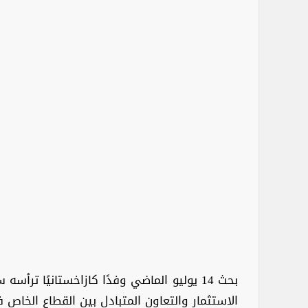
بحث 14 يوليو الماضي وفدًا كازاخستانيًا ت
الاستثمار والتعاون المتبادل بين القطاع الخاص ف