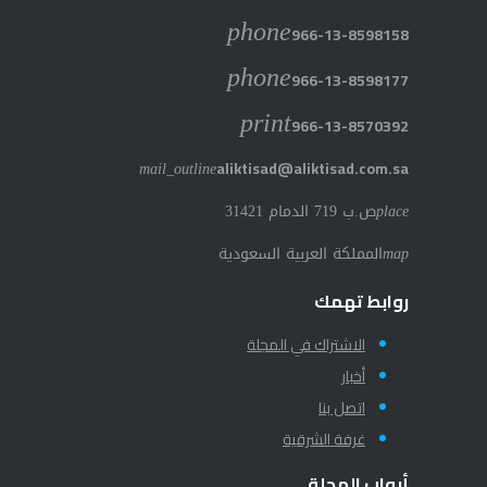
phone
966-13-8598158
phone
966-13-8598177
print
966-13-8570392
mail_outline
aliktisad@aliktisad.com.sa
place
ص.ب 719 الدمام 31421
map
المملكة العربية السعودية
روابط تهمك
الاشتراك في المجلة
أخبار
اتصل بنا
غرفة الشرقية
أبواب المجلة