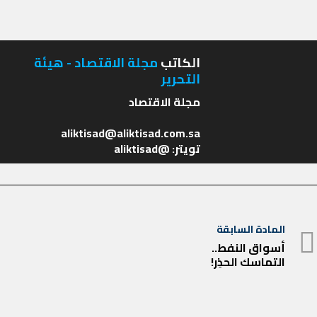
الكاتب
مجلة الاقتصاد - هيئة
التحرير
تويتر: @aliktisad
تصفّح
المادة السابقة
المادة
المقالات
أسواق النفط..
التماسك الحذِر!
السابقة