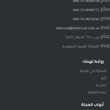
966-13-8598158
pho
966-13-8598177
prin
966-13-8570392
mai
aliktisad@aliktisad.com.sa
pla
ص.ب 719 الدمام 31421
ma
المملكة العربية السعودية
روابط تهمك
الاشتراك في المجلة
أخبار
اتصل بنا
غرفة الشرقية
أبواب المجلة