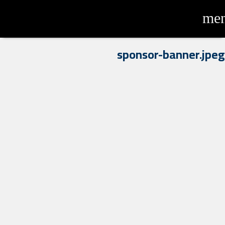
me
sponsor-banner.jpeg