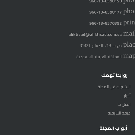
966-13-8598158
pho
966-13-8598177
prin
966-13-8570392
mai
aliktisad@aliktisad.com.sa
pla
ص.ب 719 الدمام 31421
ma
المملكة العربية السعودية
روابط تهمك
الاشتراك في المجلة
أخبار
اتصل بنا
غرفة الشرقية
أبواب المجلة