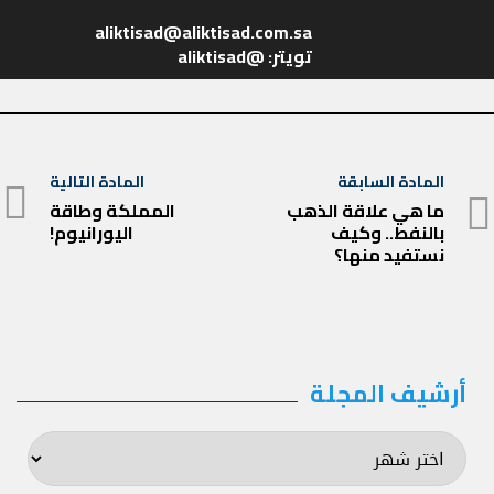
تويتر: @aliktisad
تصفّح
المادة السابقة
المادة التالية
المادة
المقالات
ما هي علاقة الذهب
المملكة وطاقة
المادة
بالنفط.. وكيف
اليورانيوم!
السابقة
التالية
نستفيد منها؟
أرشيف المجلة
أرشيف
المجلة