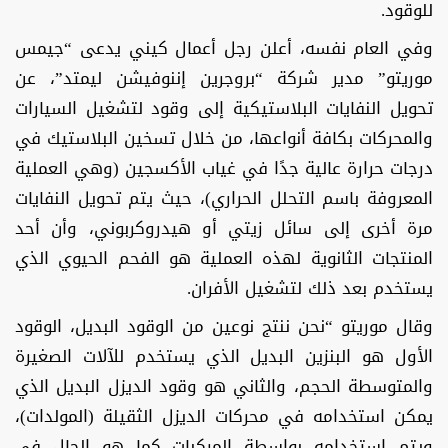
للوقود.
وفي العام نفسه، أعلن رجل أعمال كيني يدعى “جيمس
موريتو” مدير شركة “بروجرين إننوفيشن ليمتد”، عن
تحويل النفايات البلاستيكية إلى وقود لتشغيل السيارات
والمحركات بكافة أنواعها، من خلال تسخين البلاستيك في
درجات حرارة عالية جدًا في غياب الأكسجين (وهي العملية
المعروفة باسم التحلل الحراري)، حيث يتم تحويل النفايات
مرة أخرى إلى سائل زيتي أو هيدروكربوني، وأن أحد
المنتجات الثانوية لهذه العملية هو الفحم الحيوي الذي
يستخدم بعد ذلك لتشغيل الأفران.
وقال موريتو “نحن ننتج نوعين من الوقود البديل، الوقود
الأول هو البنزين البديل الذي يستخدم للآلات الصغيرة
والمتوسطة الحجم، والثاني هو وقود الديزل البديل الذي
يمكن استخدامه في محركات الديزل الثقيلة (المولدات)،
ويتم استخدامه بواسطة المركبات كما هو الحال في