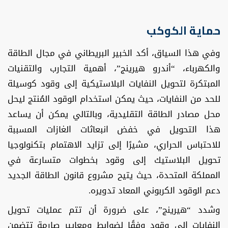
حماية الكوكب
وفي هذا السياق، أكد الخبير البريطاني في مجال الطاقة
والكهرباء، “أندرو هيرينج”، أهمية التجارب والتقنيات
المبتكرة لتحويل النفايات البلاستيكية إلى وقود كوسيلة
للحد من النفايات، حيث يمكن استخدام الوقود المُنتج ليحل
محل مصادر الطاقة التقليدية، وبالتالي يمكن أن يساعد
هذا التحويل في خفض انبعاثات الغازات المسببة
للاحتباس الحراري، مشيرًا إلى تزايد الاهتمام بتكنولوجيا
تحويل البلاستيك إلى وقود بخطوات متسارعة في
المملكة المتحدة، حيث يتيح مشروع قانون الطاقة الجديد
دعم الوقود الكربوني المعاد تدويره.
وشدد “هيرينج”، على ضرورة أن تتم عمليات تحويل
النفايات إلى وقود وفقًا لضوابط ومعايير صارمة تتضمن