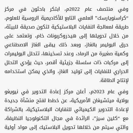
وفي منتصف عام 2022م، ابتكر باحثون في مركز
“كراسنويارسك” العلمي التابع للأكاديمية الروسية للعلوم،
طريقة لمعالجة النفايات البلاستيكية لتكون صديقة للبيئة،
من خلال تحويلها إلى هيدروكربونات خام، وتعتمد على
حرق البوليمر بالغاز، وبعد ذلك يبقى الغاز الاصطناعي
وكمية صغيرة من الرماد، وعند تسخينها، تتحلل البوليمرات
إلى مركبات ذات سلسلة جزيئية أقصر، حيث يؤدي التحلل
الحراري للنفايات إلى توليد الغاز، والذي يمكن استخدامه
لإنتاج الطاقة.
وفي عام 2023م، أعلن مركز إعادة التدوير في نيويغو
بولاية ميتشيغان الأمريكية، عن خطط لفتح منشأة جديدة
لإعادة التدوير الكيميائي للنفايات البلاستيكية، بالشراكة
مع “كلين سيز”، الرائدة في مجال التكنولوجيا النظيفة،
والتي سيتم من خلالها تحويل البلاستيك إلى مواد أولية