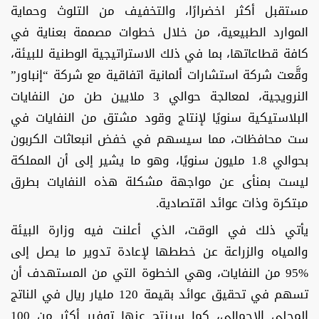
مستقبل أكثر اخضرارًا، والتخفيف من التلوث وحماية
الموارد الطبيعية، من خلال خطوات مصممة بعناية في
كافة قطاعاتها، بما في ذلك الاستراتيجية الوطنية للبيئة،
وقَّعت شركة استشارات ألمانية اتفاقية مع شركة “إنباور”
النرويجية، لمعالجة حوالي 3 ملايين طن من النفايات
البلاستيكية سنويًا لإنتاج وقود مشتق من النفايات في
ست محافظات، مما سيسهم في خفض انبعاثات الكربون
بحوالي 1.8 مليون سنويًا، وهو ما يشير إلى أن المملكة
ليست بمنأى عن مواجهة مشكلة هذه النفايات بطرق
مبتكرة وذات عوائد اقتصادية.
يأتي ذلك في الوقت، الذي أعلنت فيه وزارة البيئة
والمياه والزراعة عن خططها لإعادة تدوير ما يصل إلى
%95 من النفايات، وهي الخطوة التي من المستهدف أن
تسهم في تحقيق عوائد بقيمة 120 مليار ريال في الناتج
المحلي الإجمالي، كما سينتج عنها توفير أكثر من 100