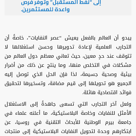
إلى “نفط المستقبل” وتوفر فرص
واعدة للمستثمرين.
يبدو أن العالم بالفعل يعيش “عصر النفايات”، خاصةً أن
التجارب العلمية لإعادة تدويرها وحسن استغلالها لا
تتوقف عند حدٍ معين، حيث تعاني معظم دول العالم من
مشكلات في التخلص منها، وما ينتج عن ذلك من أضرار
بيئية وصحية جسيمة، لذا فإن الحل الذي توصل إليه
الجميع هو تحويلها إلى قيم مضافة، وتسخيرها لتحقيق
فوائد اقتصادية هائلة.
ولعل آخر التجارب التي تسعى جاهدةً إلى الاستغلال
الأمثل للنفايات وخاصة البلاستيكية، ما أعلنه علماء في
جامعة بيرم الوطنية للأبحاث التقنية في روسيا، عن
ابتكارهم وحدة لتحويل النفايات البلاستيكية إلى منتجات