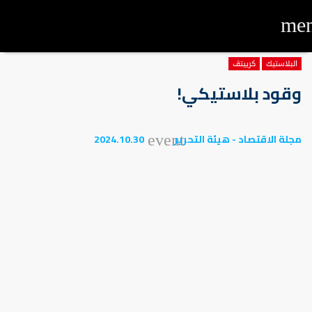
me
البلاستيك
كرييتڤ
وقود بلاستيكي!
مجلة الاقتصاد - هيئة التحرير
2024.10.30
event