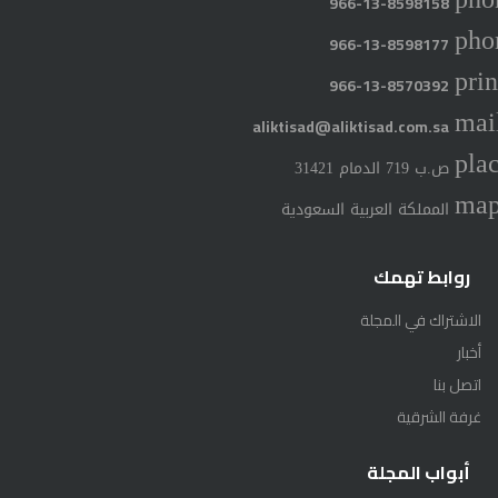
966-13-8598158
pho
966-13-8598177
prin
966-13-8570392
mai
aliktisad@aliktisad.com.sa
pla
ص.ب 719 الدمام 31421
ma
المملكة العربية السعودية
روابط تهمك
الاشتراك في المجلة
أخبار
اتصل بنا
غرفة الشرقية
أبواب المجلة