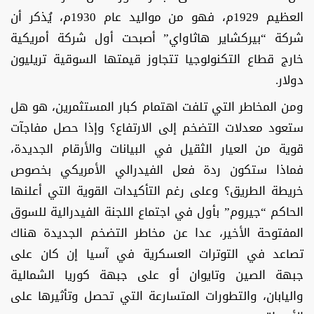
العظيم 1929م، فهو من مواليد عام 1930م، يُذكر أن
شركة “بيركشاير هاثاواي” أصبحت أول شركة أمريكية
خارج قطاع التكنولوجيا تتجاوز قيمتها السوقية تريليون
دولار.
ومن المخاطر التي تلفت اهتمام كبار المستثمرين، هو هل
ستعود معدلات التضخم إلى الارتفاع؟ وإذا حصل مفاجآت
قوية من العيار الثقيل في البيانات والأرقام الجديدة،
فماذا ستكون ردة فعل الفيدرالي الأمريكي بخصوص
خريطة الطريق؟ وعلى رغم التأكيدات القوية التي أعلنها
الحاكم “جيروم” بأول في اجتماع اللجنة الفيدرالية للسوق
المفتوحة الأخير، عدا عن مخاطر التضخم الجديدة هناك
تصاعد في التوترات العسكرية في آسيا إن كان على
جبهة الصين وتايوان أو على جبهة كوريا الشمالية
واليابان، والتطورات المتسارعة التي تحصل وتأثيرها على