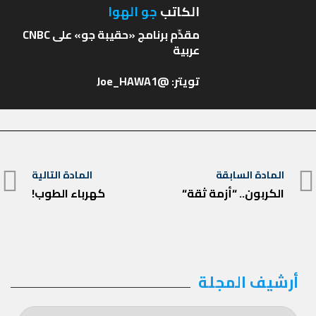
الكاتب
جو الهوا
مقدِّم برنامج «حقيبة جو» على CNBC
تويتر: @Joe_HAWA1
تصفّح
المادة السابقة
المادة التالية
المادة
المقالات
الكربون.. “أزمة ثقة“
كهرباء الطوب!
المادة
السابقة
التالية
أرشيف المجلة
أرشيف
المجلة