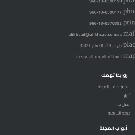
966-13-8598158
pho
966-13-8598177
prin
966-13-8570392
mai
aliktisad@aliktisad.com.sa
pla
ص.ب 719 الدمام 31421
ma
المملكة العربية السعودية
روابط تهمك
الاشتراك في المجلة
أخبار
اتصل بنا
غرفة الشرقية
أبواب المجلة