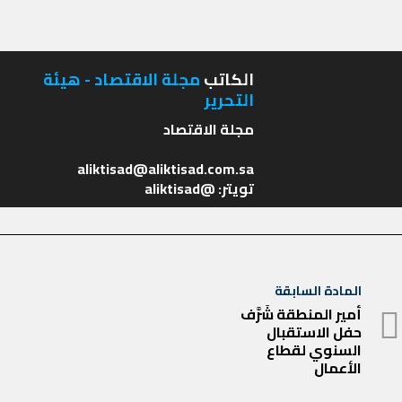
الكاتب
مجلة الاقتصاد - هيئة
التحرير
تويتر: @aliktisad
تصفّح
المادة السابقة
المادة
المقالات
أمير المنطقة شَرَّف
حفل الاستقبال
السابقة
السنوي لقطاع
الأعمال