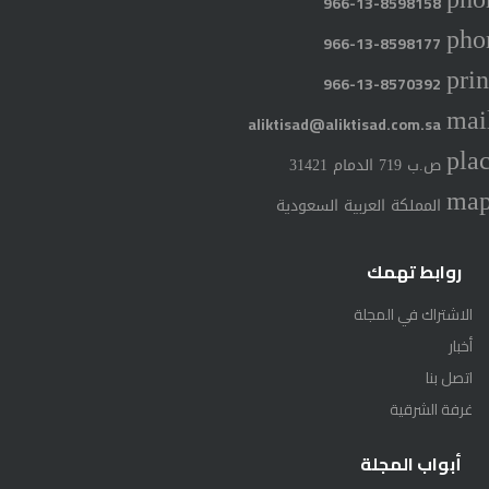
966-13-8598158
pho
966-13-8598177
prin
966-13-8570392
mai
aliktisad@aliktisad.com.sa
pla
ص.ب 719 الدمام 31421
ma
المملكة العربية السعودية
روابط تهمك
الاشتراك في المجلة
أخبار
اتصل بنا
غرفة الشرقية
أبواب المجلة