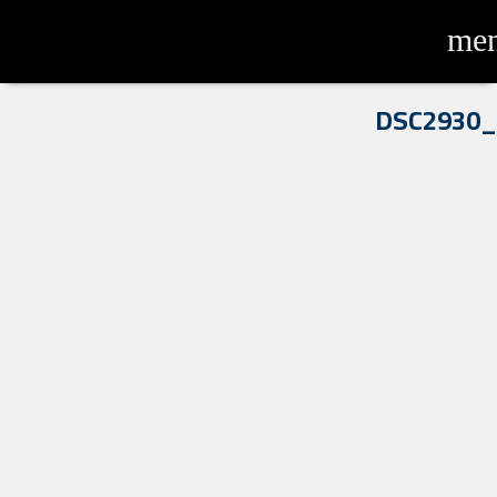
me
_DSC2930