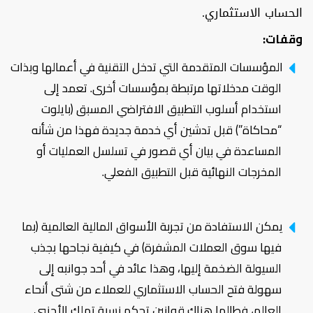
الحساب الاستثماري.
وقفات:
المؤسسات المتقدمة التي تدخل التقنية في أعمالها وبذات
الوقت مدخلاتها مرتبطة بمؤسسات أخرى. تعمد إلى
استخدام أسلوب التطبيق الافتراضي المسبق (بايلوت
“محاكاة”) قبل تدشين أي خدمة جديدة فهذا من شأنه
المساعدة في بيان أي قصور في تسلسل العمليات أو
المخرجات النهائية قبل التطبيق الفعلي.
يمكن الاستفادة من تجربة الأسواق المالية العالمية (بما
فيها سوق العملات المشفرة) في كيفية نجاحها بجذب
السيولة الضخمة إليها، وهذا عائد في أحد جوانبه إلى
سهولة فتح الحساب الاستثماري للعملاء من شتى أنحاء
العالم، فطالما هناك قوانين تحكم نسبة تملك الأجنبي