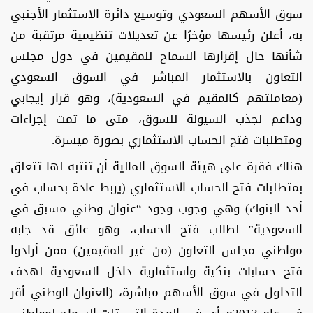
سوق الأسهم السعودي وتوسيع دائرة الاستثمار الأجنبي
به، أعلن رئيسها مؤخرًا عن تعديلات تنظيمية مرتقبة من
شأنها حال إقرارها السماح للمقيمين في دول مجلس
التعاون بالاستثمار المباشر في السوق السعودي
(معاملتهم كالمقيم في السعودية)، وهو قرار إيجابي
وداعم لجذب السيولة للسوق، متى ما تمت إجراءات
ومتطلبات فتح الحساب الاستثماري بصورة ميسرة.
هناك فقرة على هيئة السوق المالية أن تنتبه لها تتعلق
بمتطلبات فتح الحساب الاستثماري (يربط عادة بحساب في
أحد البنوك) وهي وجوب وجود “عنوان وطني مسبق في
السعودية” لطالب فتح الحساب، وهو عائق قد جابه
مواطني مجلس التعاون (من غير المقيمين) ممن أرادوا
فتح حسابات بنكية واستثمارية داخل السعودية لهدف
التداول في سوق الأسهم مباشرة، (العنوان الوطني أقر