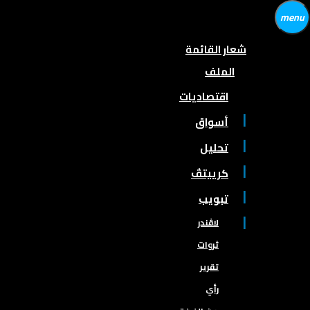
menu
شعار القائمة
الملف
اقتصاديات
أسواق
تحليل
كرييتڤ
تبويب
لاڤندر
ثروات
تقرير
رأي