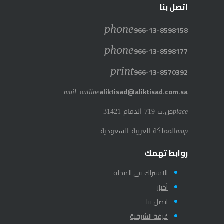
اتصل بنا
phone
966-13-8598158
phone
966-13-8598177
print
966-13-8570392
mail_outline
aliktisad@aliktisad.com.sa
place
ص.ب 719 الدمام 31421
map
المملكة العربية السعودية
روابط تهمك
الاشتراك في المجلة
أخبار
اتصل بنا
غرفة الشرقية