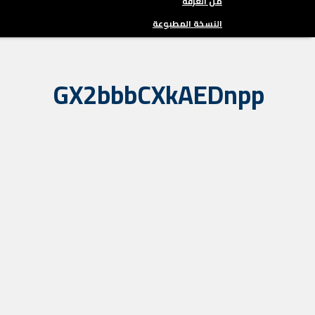
من الغرفة
النسخة المطبوعة
GX2bbbCXkAEDnpp