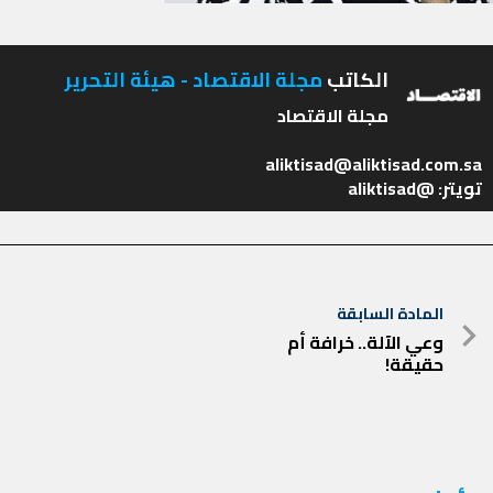
الكاتب
مجلة الاقتصاد - هيئة التحرير
تويتر: @aliktisad
تصفّح
المادة السابقة
المادة
المقالات
وعي الآلة.. خرافة أم
حقيقة!
السابقة