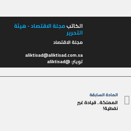
الكاتب
مجلة الاقتصاد - هيئة
التحرير
تويتر: @aliktisad
تصفّح
المادة السابقة
المادة
المقالات
المملكة.. قيادة غير
نفطية!
السابقة