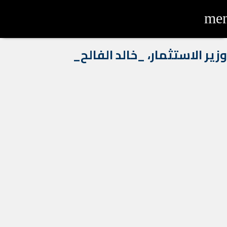
me
وزير الاستثمار، _خالد الفالح_