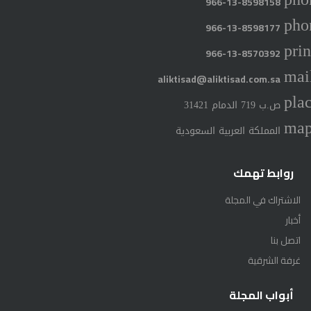
966-13-8598158
pho
966-13-8598177
prin
966-13-8570392
mai
aliktisad@aliktisad.com.sa
pla
ص.ب 719 الدمام 31421
ma
المملكة العربية السعودية
روابط تهمك
الاشتراك في المجلة
أخبار
اتصل بنا
غرفة الشرقية
أبواب المجلة