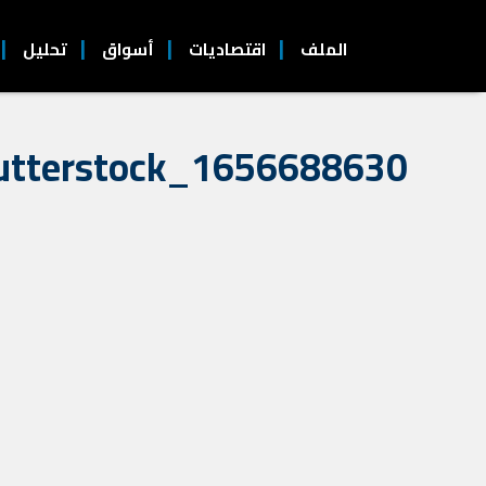
الملف
اقتصاديات
أسواق
تحليل
utterstock_1656688630