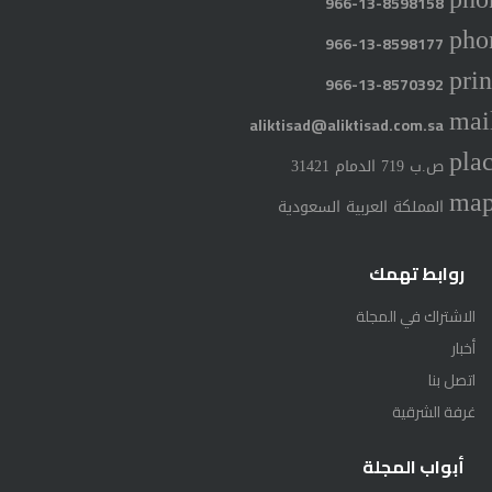
966-13-8598158
pho
966-13-8598177
prin
966-13-8570392
mai
aliktisad@aliktisad.com.sa
pla
ص.ب 719 الدمام 31421
ma
المملكة العربية السعودية
روابط تهمك
الاشتراك في المجلة
أخبار
اتصل بنا
غرفة الشرقية
أبواب المجلة