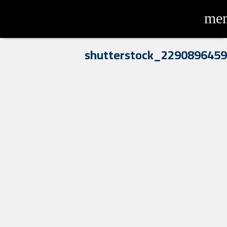
me
shutterstock_2290896459