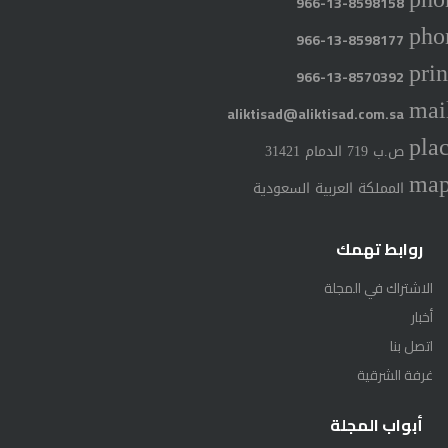
966-13-8598158
pho
966-13-8598177
prin
966-13-8570392
mai
aliktisad@aliktisad.com.sa
pla
ص.ب 719 الدمام 31421
ma
المملكة العربية السعودية
روابط تهمك
الاشتراك في المجلة
أخبار
اتصل بنا
غرفة الشرقية
أبواب المجلة