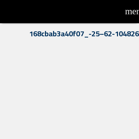
me
62-104826–25-_168cbab3a40f07