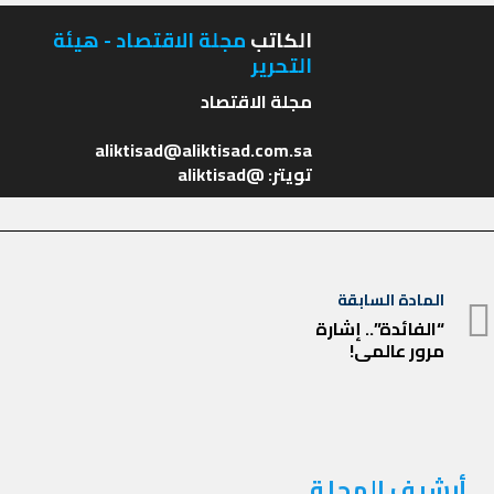
الكاتب
مجلة الاقتصاد - هيئة
التحرير
تويتر: @aliktisad
تصفّح
المادة السابقة
المادة
المقالات
“الفائدة”.. إشارة
مرور عالمي!
السابقة
أرشيف المجلة
أرشيف