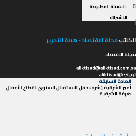
النسخة المطبوعة
الاشتراك
الكاتب
مجلة الاقتصاد - هيئة التحرير
تويتر: @aliktisad
تصفّح
المادة
المادة السابقة
السابقة
أمير الشرقية يُشرف حفل الاستقبال السنوي لقطاع الأعمال
المقالات
بغرفة الشرقية