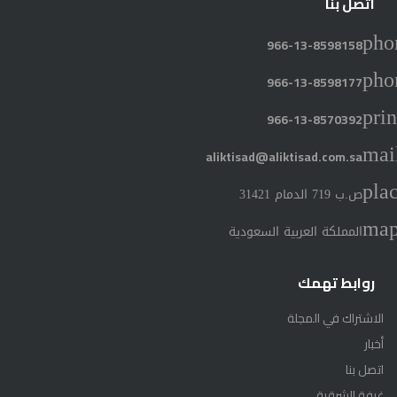
اتصل بنا
pho
966-13-8598158
pho
966-13-8598177
prin
966-13-8570392
mai
aliktisad@aliktisad.com.sa
pla
ص.ب 719 الدمام 31421
ma
المملكة العربية السعودية
روابط تهمك
الاشتراك في المجلة
أخبار
اتصل بنا
غرفة الشرقية