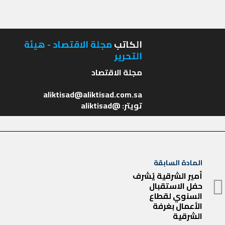
الكاتب
مجلة الاقتصاد - هيئة
التحرير
تويتر: @aliktisad
تصفّح
المادة السابقة
المادة
المقالات
أمير الشرقية يُشرف
حفل الاستقبال
السابقة
السنوي لقطاع
الأعمال بغرفة
الشرقية