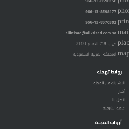
966-13-8598158
pho
966-13-8598177
prin
966-13-8570392
mai
aliktisad@aliktisad.com.sa
pla
ص.ب 719 الدمام 31421
ma
المملكة العربية السعودية
روابط تهمك
الاشتراك في المجلة
أخبار
اتصل بنا
غرفة الشرقية
أبواب المجلة