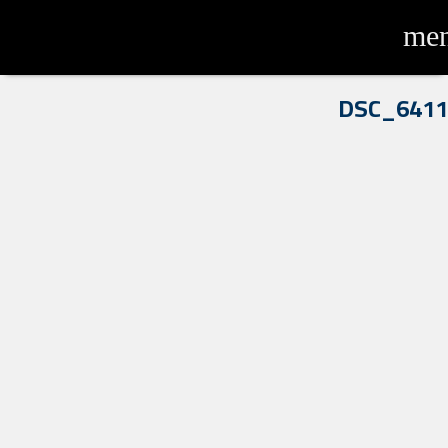
me
DSC_6411