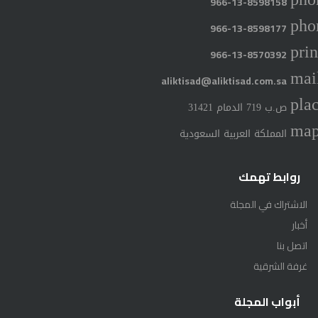
966-13-8598158
pho
966-13-8598177
prin
966-13-8570392
mai
aliktisad@aliktisad.com.sa
pla
ص.ب 719 الدمام 31421
ma
المملكة العربية السعودية
روابط تهمك
الاشتراك في المجلة
أخبار
اتصل بنا
غرفة الشرقية
أبواب المجلة