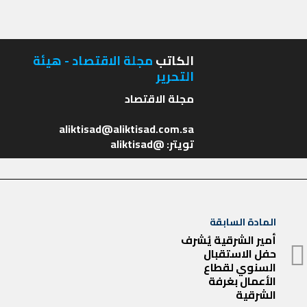
الكاتب
مجلة الاقتصاد - هيئة
التحرير
تويتر: @aliktisad
تصفّح
المادة السابقة
المادة
المقالات
أمير الشرقية يُشرف
حفل الاستقبال
السابقة
السنوي لقطاع
الأعمال بغرفة
الشرقية