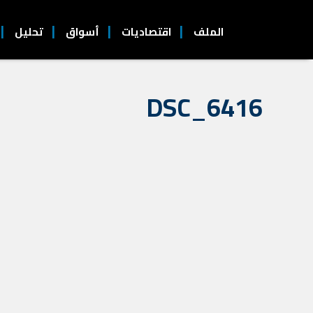
الملف
اقتصاديات
أسواق
تحليل
DSC_6416