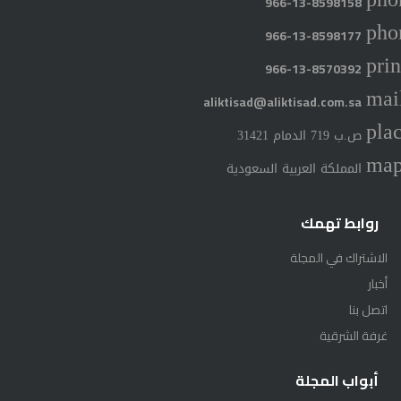
966-13-8598158
pho
966-13-8598177
prin
966-13-8570392
mai
aliktisad@aliktisad.com.sa
pla
ص.ب 719 الدمام 31421
ma
المملكة العربية السعودية
روابط تهمك
الاشتراك في المجلة
أخبار
اتصل بنا
غرفة الشرقية
أبواب المجلة