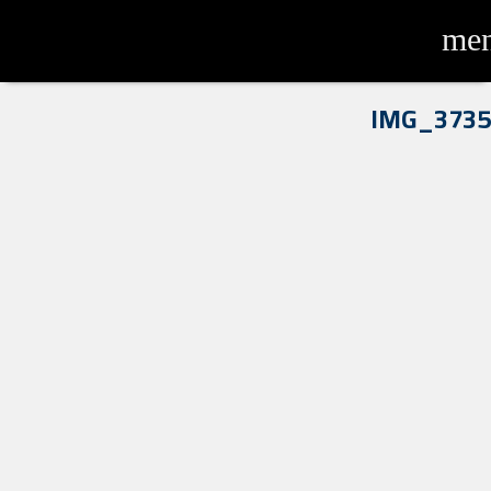
me
IMG_3735