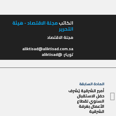
الكاتب
مجلة الاقتصاد - هيئة
التحرير
تويتر: @aliktisad
تصفّح
المادة السابقة
المادة
المقالات
أمير الشرقية يُشرف
حفل الاستقبال
السابقة
السنوي لقطاع
الأعمال بغرفة
الشرقية