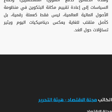
السياسات إلى إعادة تقييم مكانة البتكوين في منظومة
الأصول المالية العالمية، ليس فقط كعملة رقمية، بل
كأصل متقلب للغاية يعكس ديناميكيات اليوم ويثير
تساؤلات حول الغد.
الكاتب
مجلة الاقتصاد - هيئة التحرير