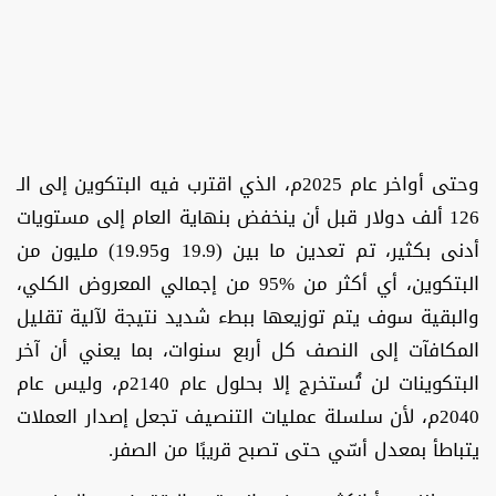
وحتى أواخر عام 2025م، الذي اقترب فيه البتكوين إلى الـ
126 ألف دولار قبل أن ينخفض بنهاية العام إلى مستويات
أدنى بكثير، تم تعدين ما بين (19.9 و19.95) مليون من
البتكوين، أي أكثر من %95 من إجمالي المعروض الكلي،
والبقية سوف يتم توزيعها ببطء شديد نتيجة لآلية تقليل
المكافآت إلى النصف كل أربع سنوات، بما يعني أن آخر
البتكوينات لن تُستخرج إلا بحلول عام 2140م، وليس عام
2040م، لأن سلسلة عمليات التنصيف تجعل إصدار العملات
يتباطأ بمعدل أسّي حتى تصبح قريبًا من الصفر.