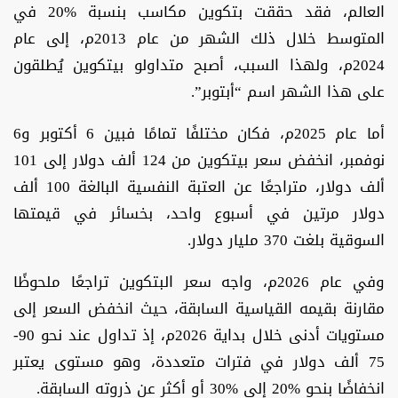
العالم، فقد حققت بتكوين مكاسب بنسبة %20 في
المتوسط خلال ذلك الشهر من عام 2013م، إلى عام
2024م، ولهذا السبب، أصبح متداولو بيتكوين يُطلقون
على هذا الشهر اسم “أبتوبر”.
أما عام 2025م، فكان مختلفًا تمامًا فبين 6 أكتوبر و6
نوفمبر، انخفض سعر بيتكوين من 124 ألف دولار إلى 101
ألف دولار، متراجعًا عن العتبة النفسية البالغة 100 ألف
دولار مرتين في أسبوع واحد، بخسائر في قيمتها
السوقية بلغت 370 مليار دولار.
وفي عام 2026م، واجه سعر البتكوين تراجعًا ملحوظًا
مقارنة بقيمه القياسية السابقة، حيث انخفض السعر إلى
مستويات أدنى خلال بداية 2026م، إذ تداول عند نحو 90-
75 ألف دولار في فترات متعددة، وهو مستوى يعتبر
انخفاضًا بنحو %20 إلى %30 أو أكثر عن ذروته السابقة.