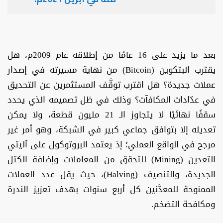
بعد ما يزيد على 16 عامًا من إطلاقه عام 2009م، هل
يقترب البتكوين (Bitcoin) من نهاية مسيرته في إصدار
عملات جديدة؟ هل اقترب توقَّف المستثمرين عن التحديق
في عدّادات المكافآت؟ وذلك في ظل تصميمه الذي يحدد
سقفًا نهائيًا لا يتجاوز الـ 21 مليون قطعة، ولا يمكن
تعديله إلا بتوافق جماعي كبير في الشبكة، وهو أمر غير
مرجح في الواقع العملي؛ إذ يعتمد البروتوكول على آليتي
التعدين (Mining) للتحقق من المعاملات وإضافة الكتل
الجديدة، والتنصيف (Halving)، حيث يقل عدد العملات
الممنوحة للمعدَّنين كل أربع سنوات بهدف تعزيز الندرة
ومكافحة التضخم.