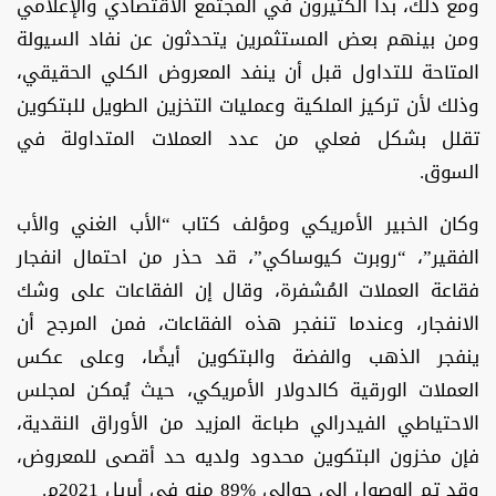
ومع ذلك، بدأ الكثيرون في المجتمع الاقتصادي والإعلامي
ومن بينهم بعض المستثمرين يتحدثون عن نفاد السيولة
المتاحة للتداول قبل أن ينفد المعروض الكلي الحقيقي،
وذلك لأن تركيز الملكية وعمليات التخزين الطويل للبتكوين
تقلل بشكل فعلي من عدد العملات المتداولة في
السوق.
وكان الخبير الأمريكي ومؤلف كتاب “الأب الغني والأب
الفقير”، “روبرت كيوساكي”، قد حذر من احتمال انفجار
فقاعة العملات المُشفرة، وقال إن الفقاعات على وشك
الانفجار، وعندما تنفجر هذه الفقاعات، فمن المرجح أن
ينفجر الذهب والفضة والبتكوين أيضًا، وعلى عكس
العملات الورقية كالدولار الأمريكي، حيث يُمكن لمجلس
الاحتياطي الفيدرالي طباعة المزيد من الأوراق النقدية،
فإن مخزون البتكوين محدود ولديه حد أقصى للمعروض،
وقد تم الوصول إلى حوالي %89 منه في أبريل 2021م.