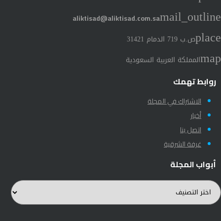
mail_outline
aliktisad@aliktisad.com.sa
place
ص.ب 719 الدمام 31421
map
المملكة العربية السعودية
روابط تهمك
الاشتراك في المجلة
أخبار
اتصل بنا
غرفة الشرقية
أبواب المجلة
بواب
لمجلة