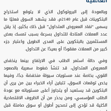
العالمية
وبالعودة إلى البروتوكول الذي لا يتوقع استخراج
البتكوينات قبل عام 2140م، فقد يشهد السوق فعليًا ما
يسمى “نفاد المعروض المتداول” قبل ذلك بكثير، إذ يقل
عدد العملات المتاحة للتداول بسرعة بسبب تمسك بعض
المستثمرين بالبتكوين على المدى الطويل واعتبار جزء
كبير من العملات مفقودًا أو بعيدًا عن التداول.
وفي حالة استمر الطلب في الارتفاع بينما ينخفض
المعروض المتداول، قد تنشأ ضغوط سعرية بالصعود
القوي، بخاصة عند مستويات سيولة منخفضة جدًا، وفيما
يخص توقعات السوق، تتباين آراء الخبراء بين من يرى أن
البتكوين قد يستعيد أو يتجاوز أعلى مستوياته مع عودة
الطلب المؤسسي، ومن يحذر من أن الظروف الاقتصادية
الكلية قد تؤدي إلى تصحيح أطول أو سوق صامتة قبل