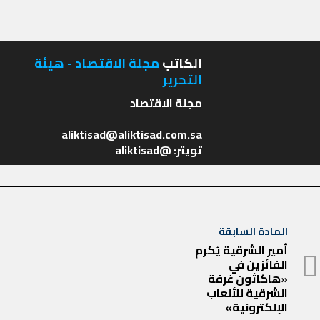
الكاتب
مجلة الاقتصاد - هيئة
التحرير
تويتر: @aliktisad
تصفّح
المادة السابقة
المادة
المقالات
أمير الشرقية يُكرم
الفائزين في
السابقة
«هاكاثون غرفة
الشرقية للألعاب
الإلكترونية»