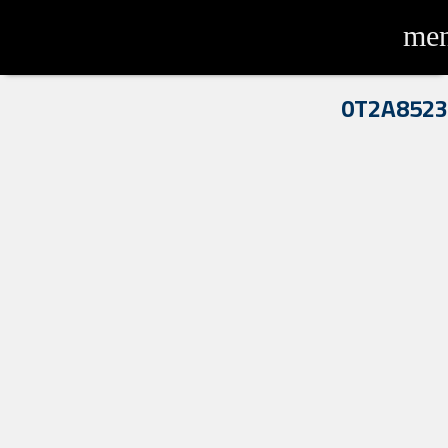
me
0T2A8523