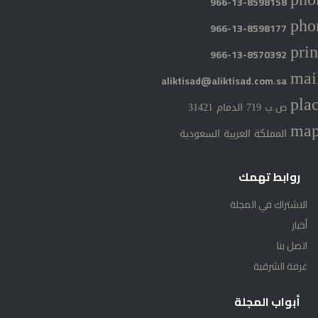
966-13-8598158
pho
966-13-8598177
prin
966-13-8570392
mai
aliktisad@aliktisad.com.sa
pla
ص.ب 719 الدمام 31421
ma
المملكة العربية السعودية
روابط تهمك
الاشتراك في المجلة
أخبار
اتصل بنا
غرفة الشرقية
أبواب المجلة