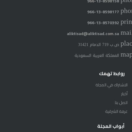
966-13-8598158
pho
966-13-8598177
prin
966-13-8570392
mai
aliktisad@aliktisad.com.sa
pla
ص.ب 719 الدمام 31421
ma
المملكة العربية السعودية
روابط تهمك
الاشتراك في المجلة
أخبار
اتصل بنا
غرفة الشرقية
أبواب المجلة