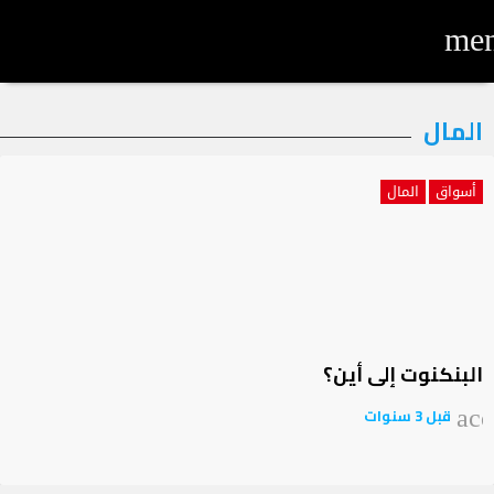
me
لتصنيف:
المال
لمال
أسواق
المال
البنكنوت إلى أين؟
قبل 3 سنوات
acc