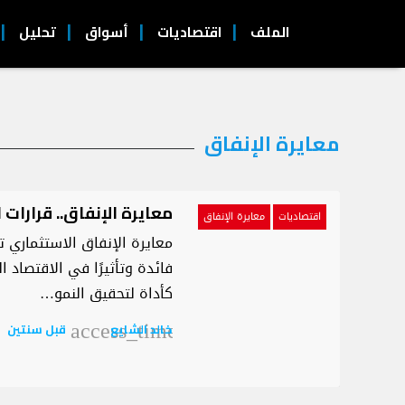
الملف
اقتصاديات
أسواق
تحليل
التصنيف:
معايرة الإنفاق
معايرة
الإنفاق
معايرة الإنفاق.. قرارات
اقتصاديات
معايرة الإنفاق
معايرة الإنفاق الاستثماري ت
فائدة وتأثيرًا في الاقتصاد ا
كأداة لتحقيق النمو…
خالد الشايع
قبل سنتين
access_time