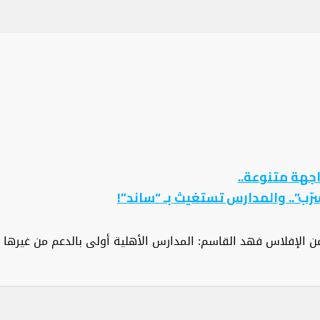
جهة متنوعة..
لتسرّب”.. والمدارس تستغيث بـ “ساند”!