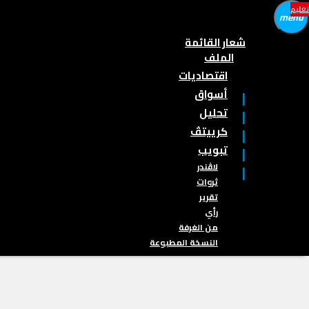
تعليم
menu
شعار القائمة
الملف
اقتصاديات
أسواق
تحليل
كرييتڤ
تبويب
لاڤندر
ثروات
تقرير
رأي
من الغرفة
النسخة المطبوعة