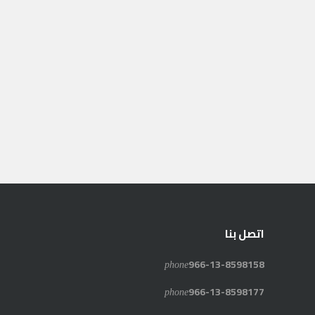
اتصل بنا
phone
966-13-8598158
phone
966-13-8598177