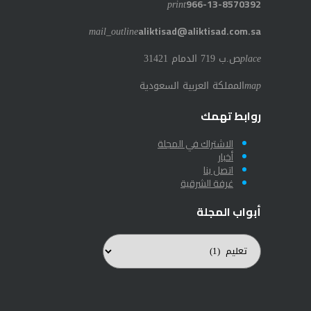
print
966-13-8570392
mail_outline
aliktisad@aliktisad.com.sa
place
ص.ب 719 الدمام 31421
map
المملكة العربية السعودية
روابط تهمك
الاشتراك في المجلة
أخبار
اتصل بنا
غرفة الشرقية
أبواب المجلة
أبواب
المجلة