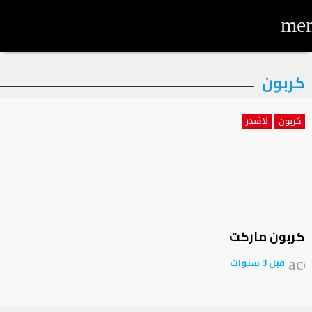
me
لتصنيف:
كربون
ربون
كربون
لاڤندر
كربون ماركت
قبل 3 سنوات
acc