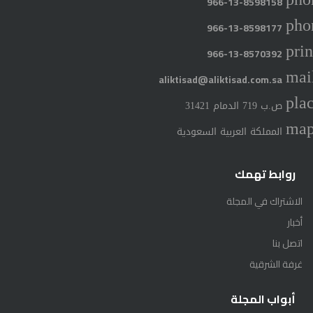
966-13-8598158
pho
966-13-8598177
prin
966-13-8570392
mai
aliktisad@aliktisad.com.sa
pla
ص.ب 719 الدمام 31421
ma
المملكة العربية السعودية
روابط تهمك
الاشتراك في المجلة
أخبار
اتصل بنا
غرفة الشرقية
أبواب المجلة