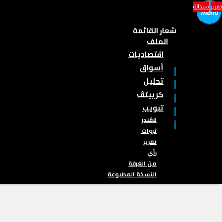
تقرير
سندالة
menu
شعار القائمة
الملف
اقتصاديات
أسواق
تحليل
كرييتڤ
تبويب
لاڤندر
ثروات
تقرير
رأي
من الغرفة
النسخة المطبوعة