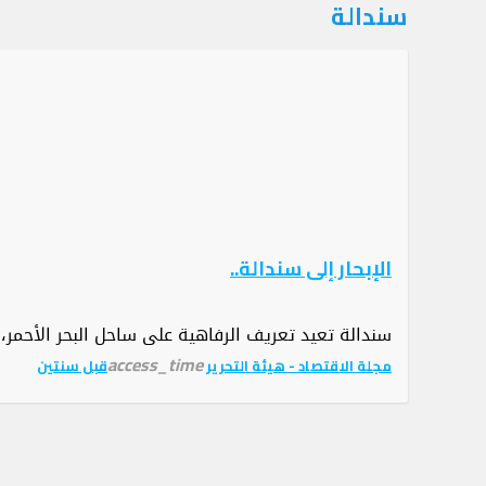
التصنيف:
سندالة
سندالة
الإبحار إلى سندالة..
سندالة تعيد تعريف الرفاهية على ساحل البحر الأحمر، ح
access_time
مجلة الاقتصاد - هيئة التحرير
قبل سنتين