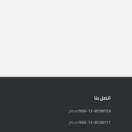
اتصل بنا
phone
966-13-8598158
phone
966-13-8598177