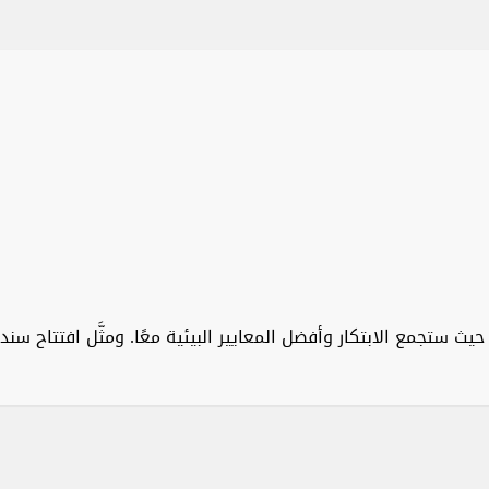
يث ستجمع الابتكار وأفضل المعايير البيئية معًا. ومثَّل افتتاح سن