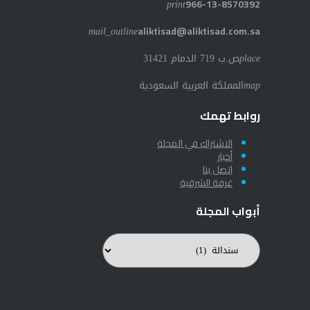
print
966-13-8570392
mail_outline
aliktisad@aliktisad.com.sa
place
ص.ب 719 الدمام 31421
map
المملكة العربية السعودية
روابط تهمك
الاشتراك في المجلة
أخبار
اتصل بنا
غرفة الشرقية
أبواب المجلة
أبواب
المجلة