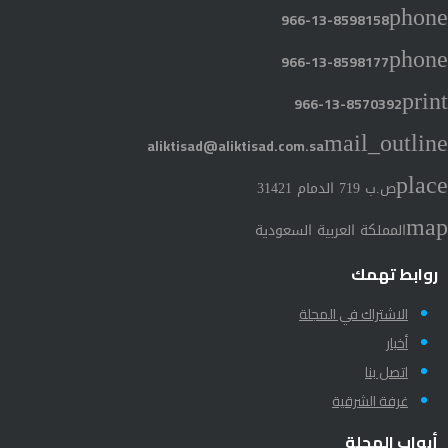
phone
966-13-8598158
phone
966-13-8598177
print
966-13-8570392
mail_outline
aliktisad@aliktisad.com.sa
place
ص.ب 719 الدمام 31421
map
المملكة العربية السعودية
روابط تهمك
الاشتراك في المجلة
أخبار
اتصل بنا
غرفة الشرقية
أبواب المجلة