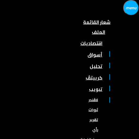
menu
شعار القائمة
الملف
اقتصاديات
أسواق
تحليل
كرييتڤ
تبويب
لاڤندر
ثروات
تقرير
رأي