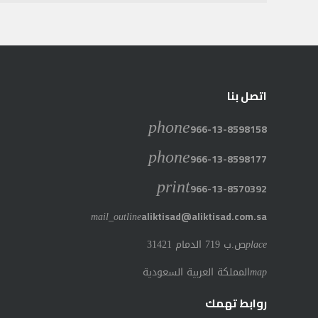
اتصل بنا
phone
966-13-8598158
phone
966-13-8598177
print
966-13-8570392
mail_outline
aliktisad@aliktisad.com.sa
place
ص.ب 719 الدمام 31421
map
المملكة العربية السعودية
روابط تهمك