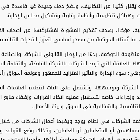
يُقلل كثيرا من التكاليف، ويضخ دماء جديدة غير فاسدة في ال
 وهياكل تنظيمية وأنظمة رقابية وتشكيل مجلس الإدارة.
، مؤخرا، بهدف تقدّيم المشورة لمُشتركيها من أصحاب الأع
ها، بما تُمثله الحوكمة من مصدر أساسي لتعزّيز القدرات التنافس
ظومة الحوكمة، بدءًا من الإطار القانوني للشركة، والصناعة ا
اءً بالعلاقة التي تربط الشركات بالشركة القابضة، والثقافة ال
وهي: سوء الإدارة والتأثير المتزايد للجمهور وعولمة أسواق ر
لشركة وتوجيهها، وتشتمل على آليات لتنظيم العلاقات المخ
 وإجراءات خاصة لتسهيل عملية اتخاذ القرارات وإضفاء طابع 
تنافسية والشفافية في السوق وبيئة الأعمال.
كمة الشركات هي نظام يوجه ويضبط أعمال الشركات من خلال
همين أو المتعاملين أو العاملين، وكذلك وضع القواعد والإجر
حة لتحقيق أهداف الشركة ومراقبة أدائها، وأخيرا الاعتماد