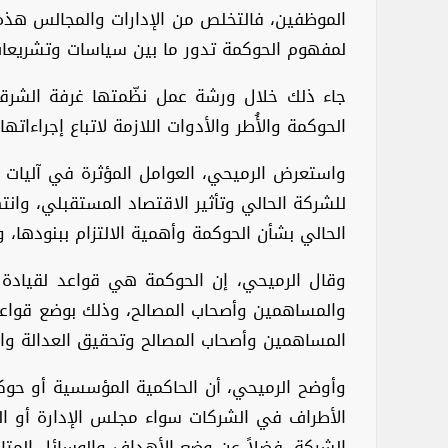
الموظفين، فالتخلص من الإدارات والمجالس هذه 
لمفهوم الحوكمة تدور ما بين سياسات وتشريعات
جاء ذلك خلال ورشة عمل نظّمتها غرفة الشرقية
الحوكمة والأُطر والأدوات اللازمة لاتباع إجراءات
واستعرض الرميحي، العوامل المؤثرة في آليات من
للشركة الحالي وتأثير الاقتصاد المستقبلي، وانته
الحالي بشأن الحوكمة وأهمية الالتزام ببنودها، 
وقال الرميحي، إن الحوكمة هي قواعد لقيادة ا
والمساهمين وأصحاب المصالح، وذلك بوضع قواعد
المساهمين وأصحاب المصالح وتحقيق العدالة وال
وأوضح الرميحي، أن الحاكمية المؤسسية أو حو
الأطراف في الشركات سواء مجلس الإدارة أو المسا
الشركة، فضلاً عن وضع الأهداف والوسائل المتا