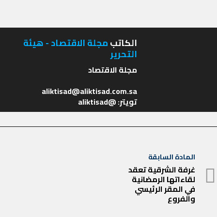
الكاتب
مجلة الاقتصاد - هيئة
التحرير
تويتر: @aliktisad
تصفّح
المادة السابقة
المادة
المقالات
غرفة الشرقية تعقد
لقاءاتها الرمضانية
السابقة
في المقر الرئيسي
والفروع