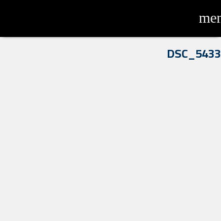
me
DSC_5433