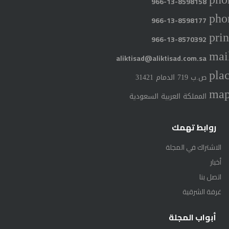
966-13-8598158
pho
966-13-8598177
prin
966-13-8570392
mai
aliktisad@aliktisad.com.sa
pla
ص.ب 719 الدمام 31421
ma
المملكة العربية السعودية
روابط تهمك
الاشتراك في المجلة
أخبار
اتصل بنا
غرفة الشرقية
أبواب المجلة