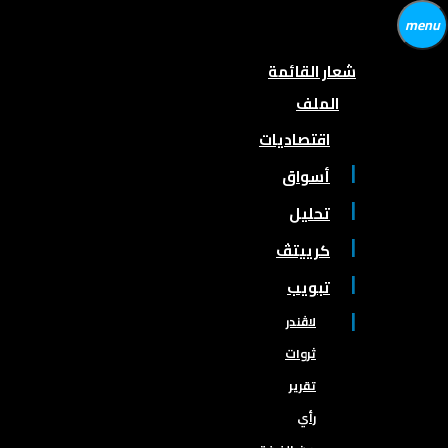
menu
شعار القائمة
الملف
اقتصاديات
أسواق
تحليل
كرييتڤ
تبويب
لاڤندر
ثروات
تقرير
رأي