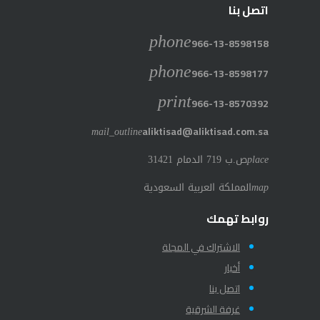
اتصل بنا
phone
966-13-8598158
phone
966-13-8598177
print
966-13-8570392
mail_outline
aliktisad@aliktisad.com.sa
place
ص.ب 719 الدمام 31421
map
المملكة العربية السعودية
روابط تهمك
الاشتراك في المجلة
أخبار
اتصل بنا
غرفة الشرقية