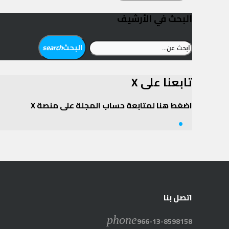
البحث في الأرشيف
ابحث
البحث
search
عن:
تابعنا على X
اضغط هنا لمتابعة حساب المجلة على منصة X
Twitter
اتصل بنا
phone
966-13-8598158