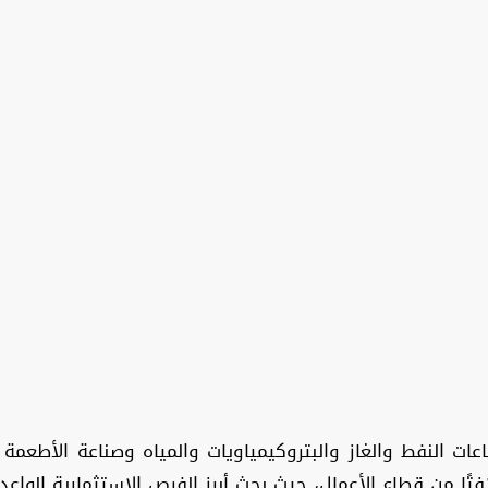
ات النفط والغاز والبتروكيمياويات والمياه وصناعة الأطعمة
فتًا من قطاع الأعمال، حيث بحث أبرز الفرص الاستثمارية الواعد