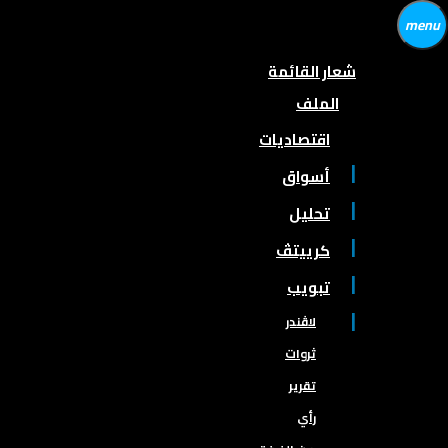
menu
شعار القائمة
الملف
اقتصاديات
أسواق
تحليل
كرييتڤ
تبويب
لاڤندر
ثروات
تقرير
رأي