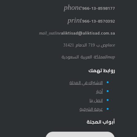
phone
966-13-8598177
print
966-13-8570392
mail_outline
aliktisad@aliktisad.com.sa
place
ص.ب 719 الدمام 31421
map
المملكة العربية السعودية
روابط تهمك
الاشتراك في المجلة
أخبار
اتصل بنا
غرفة الشرقية
أبواب المجلة
أبواب