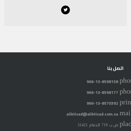
Twitter
اتصل بنا
pho
966-13-8598158
pho
966-13-8598177
prin
966-13-8570392
mai
aliktisad@aliktisad.com.sa
pla
ص.ب 719 الدمام 31421