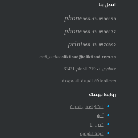
اتصل بنا
phone
966-13-8598158
phone
966-13-8598177
print
966-13-8570392
mail_outline
aliktisad@aliktisad.com.sa
place
ص.ب 719 الدمام 31421
map
المملكة العربية السعودية
روابط تهمك
الاشتراك في المجلة
أخبار
اتصل بنا
غرفة الشرقية