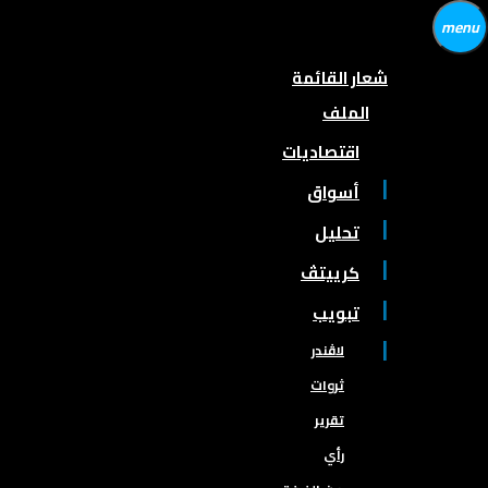
menu
شعار القائمة
الملف
اقتصاديات
أسواق
تحليل
كرييتڤ
تبويب
لاڤندر
ثروات
تقرير
رأي