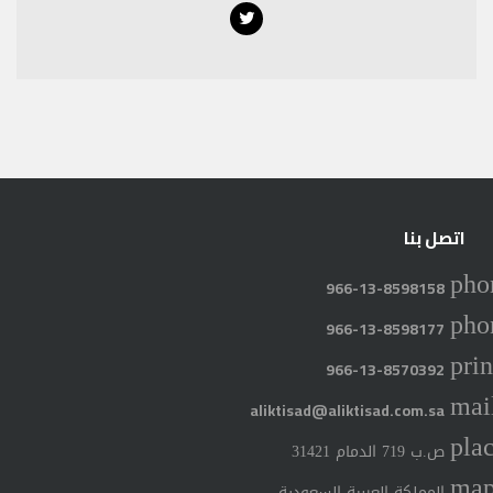
Twitter
اتصل بنا
pho
966-13-8598158
pho
966-13-8598177
prin
966-13-8570392
mai
aliktisad@aliktisad.com.sa
pla
ص.ب 719 الدمام 31421
ma
المملكة العربية السعودية