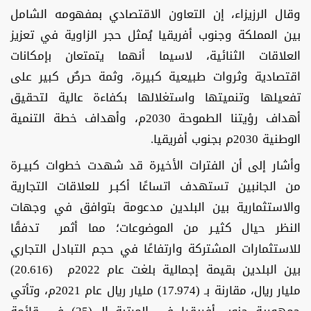
وقال الرزيزاء، إن التعاون الاقتصادي بمفهومه الشامل
بين المملكة وجنوب أفريقيا يُمثل حجر الزاوية في تعزيز
العلاقات الثنائية، لاسيما أنهما يتمتعان بإمكانات
اقتصادية وثروات طبيعية كبيرة، وثمة حرصٌ كبير على
تفعيلها وتنميتها واستغلالها بكفاءة عالية لتحقيق
أهداف رؤيتنا الطموحة 2030م، وأهداف خطة التنمية
الوطنية 2030م بجنوب أفريقيا.
وأشار إلى أن الفترات الأخيرة قد شهدت خطوات كبيـرة
من الجانبين تستهدف اتساعًا أكبـر للعلاقات التجارية
والاستثمارية بين البلدين مدعومة بتوافق في وجهات
النظر حيال كثيـر من الموضوعات؛ مما أثمر تدفقًا
للاستثمارات المشتركة وارتفاعًا في حجم التبادل التجاري
بين البلدين بقيمة إجمالية بلغت عام 2022م (20.616)
مليار ريال، مقارنة بـ (17.974) مليار ريال عام 2021م، وتأتي