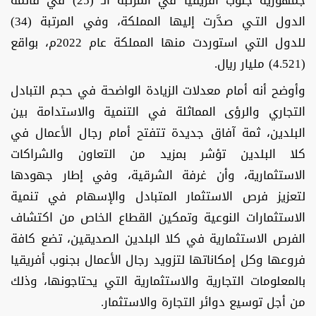
جمهورية جنوب أفريقيا في المرتبة الـ (25) في قائمة
الدول التـي صدَّرت إليها المملكة، وفي المرتبة (34)
للدول التي استوردت منها المملكة عام 2022م، بواقع
(4.521) مليار ريال.
وأوضح أنه أمام معدلات الزيادة الواضحة في حجم التبادل
التجاري والرؤى المماثلة في التنمية والاستدامة بين
البلدين، ثمة آفاق جديدة تتفتح أمام رجال الأعمال في
كلا البلدين تؤشر بمزيد من التعاون والشراكات
الاستثمارية، وأن غرفة الشرقية، وفي إطار جهودها
لتعزيز فرص الاستثمار المتبادل والإسهام في تنمية
الاستثمارات النوعية وتمكين القطاع الخاص من اكتشاف
الفرص الاستثمارية في كلا البلدين الصديقين، تضع كافة
فروعها وكل إمكاناتها لتزويد رجال الأعمال بجنوب أفريقيا
بالمعلومات التجارية والاستثمارية التي يحتاجونها، وذلك
من أجل توسيع دوائر التجارة والاستثمار.