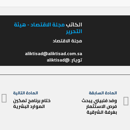
الكاتب
مجلة الاقتصاد - هيئة
التحرير
تويتر: @aliktisad
تصفّح
المادة السابقة
المادة التالية
المادة
المقالات
وفد فلبيني يبحث
ختام برنامج تمكين
المادة
فرص الاستثمار
الموارد البشرية
السابقة
التالية
بغرفة الشرقية