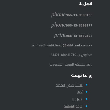
اتصل بنا
phone
966-13-8598158
phone
966-13-8598177
print
966-13-8570392
mail_outline
aliktisad@aliktisad.com.sa
place
ص.ب 719 الدمام 31421
map
المملكة العربية السعودية
روابط تهمك
الاشتراك في المجلة
أخبار
اتصل بنا
غرفة الشرقية