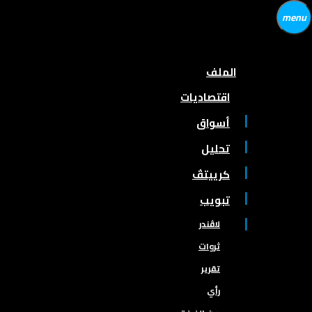
menu
الملف
اقتصاديات
أسواق
تحليل
كرييتڤ
تبويب
لاڤندر
ثروات
تقرير
رأي