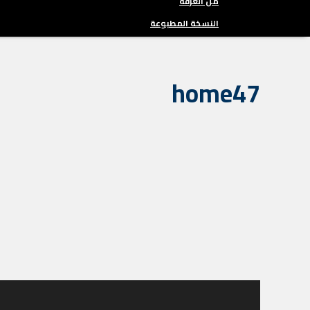
من الغرفة
النسخة المطبوعة
home47