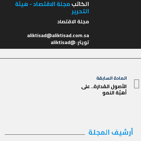
الكاتب
مجلة الاقتصاد - هيئة
التحرير
تويتر: @aliktisad
تصفّح
المادة السابقة
المادة
المقالات
الأصول المُدارة.. على
أهبَّة النمو
السابقة
أرشيف المجلة
أرشيف
المجلة