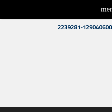
me
2239281-129040600