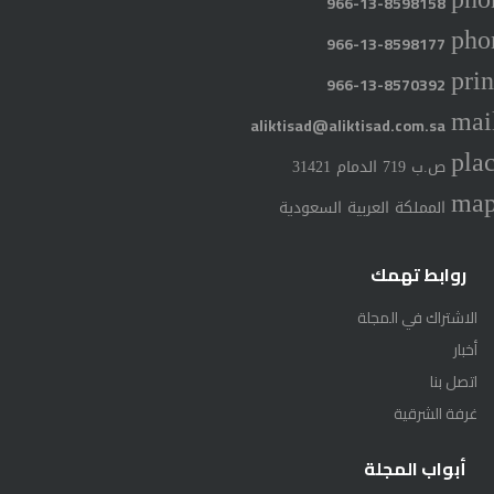
966-13-8598158
pho
966-13-8598177
prin
966-13-8570392
mai
aliktisad@aliktisad.com.sa
pla
ص.ب 719 الدمام 31421
ma
المملكة العربية السعودية
روابط تهمك
الاشتراك في المجلة
أخبار
اتصل بنا
غرفة الشرقية
أبواب المجلة