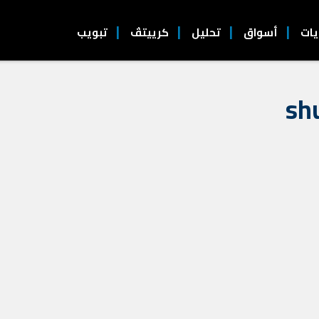
يات
أسواق
تحليل
كرييتڤ
تبويب
sh