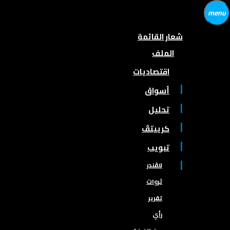
menu
شعار القائمة
الملف
اقتصاديات
أسواق
تحليل
كرييتڤ
تبويب
لاڤندر
ثروات
تقرير
رأي