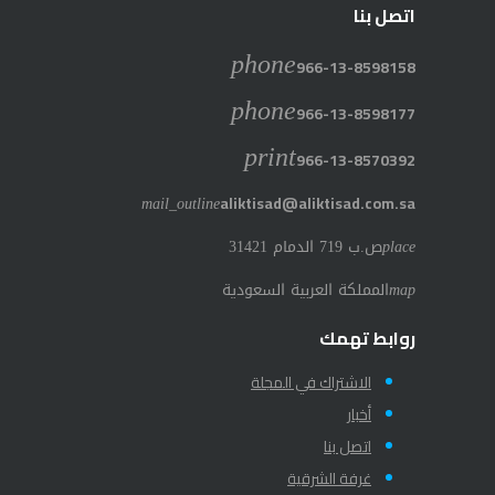
اتصل بنا
phone
966-13-8598158
phone
966-13-8598177
print
966-13-8570392
mail_outline
aliktisad@aliktisad.com.sa
place
ص.ب 719 الدمام 31421
map
المملكة العربية السعودية
روابط تهمك
الاشتراك في المجلة
أخبار
اتصل بنا
غرفة الشرقية