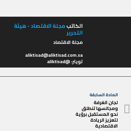
الكاتب
مجلة الاقتصاد - هيئة
التحرير
تويتر: @aliktisad
تصفّح
المادة السابقة
المادة
لجان الغرفة
المقالات
ومجالسها تنطلق
السابقة
نحو المستقبل برؤية
لتعزيز الريادة
الاقتصادية