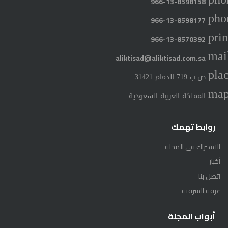
966-13-8598158
pho
966-13-8598177
prin
966-13-8570392
mai
aliktisad@aliktisad.com.sa
pla
ص.ب 719 الدمام 31421
ma
المملكة العربية السعودية
روابط تهمك
الاشتراك في المجلة
أخبار
اتصل بنا
غرفة الشرقية
أبواب المجلة