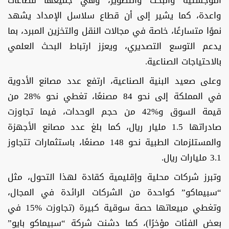
اللوجستية والبحث والتطوير، وهي جميعها قطاعات
واعدة، كما يشير إلى أن قطاع سلاسل الإمداد يشهد
نموًا متسارعًا، خاصة في مجالات النقل والتخزين المبرد، بما
يدعم التوسع التصديري، ويعزز ارتباط البحث العلمي
بالاحتياجات الصناعية.
وعلى صعيد البنية الصناعية، ارتفع عدد مصانع الأدوية
في المملكة إلى نحو 84 مصنعًا، تغطي نحو %28 من
قيمة السوق و%42 من حجم الوحدات، فيما تجاوزت
صادراتها 1.5 مليار ريال، كما بلغ عدد مصانع الأجهزة
والمستلزمات الطبية نحو 148 مصنعًا، باستثمارات تتجاوز
3.1 مليارات ريال.
وتبرز شركات محلية وإقليمية كقادة لهذا التحول، مثل
“سبيماكو” كواحدة من الشركات الرائدة في المجال،
وتغطي مبيعاتها حصة سوقية كبيرة (تجاوزت %15 في
بعض الفئات مؤخرًا)، كما دشنت شركة “سبيماكو بايو”