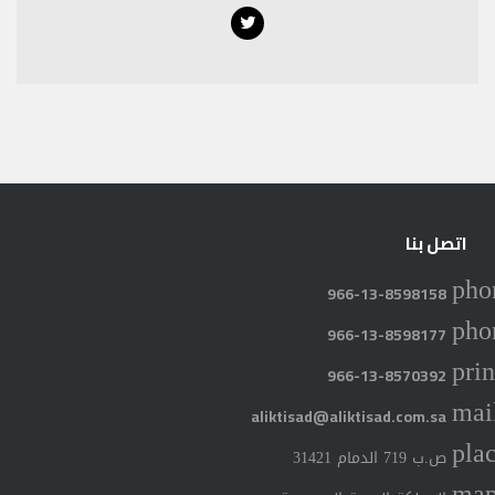
Twitter
اتصل بنا
pho
966-13-8598158
pho
966-13-8598177
prin
966-13-8570392
mai
aliktisad@aliktisad.com.sa
pla
ص.ب 719 الدمام 31421
ma