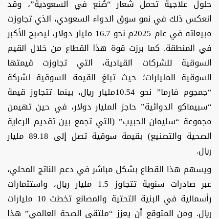
حلول علاجية تحمل شعار “صُنع في السعودية”، وقد
انعكس ذلك في نمو سوق الدواء السعودي، الذي تجاوزت
مبيعاته في عام 2025م نحو 16.7 مليار دولار، ليصبح الأكبر
في المنطقة. كما برزت قوة هذا القطاع من خلال القيم
السوقية للشركات القيادية، التي تجاوزت قيمتها
السوقية المليارات؛ حيث تبلغ القيمة السوقية لشركة
“جمجوم فارما” نحو 10.54مليار ريال، بينما تتجاوز قيمة
“سبيماكو الدوائية” حاجز المليار دولار، في حين تهيمن
مجموعة “سليمان الحبيب” (التي تجمع بين تقديم الرعاية
الصحية والتصنيع) بقيمة سوقية تصل إلى 89.18 مليار
ريال.
ويسهم هذا القطاع بشكل مباشر في دعم الناتج المحلي،
عبر صادرات سنوية تتجاوز 1.5 مليار ريال، واستثمارات
رأسمالية في البنية التحتية والمصانع تخطت 10 مليارات
ريال. ومن المتوقع أن يعزز “ملتقى الصحة العالمي” هذا