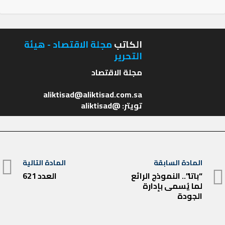
الكاتب
مجلة الاقتصاد - هيئة
التحرير
تويتر: @aliktisad
تصفّح
المادة السابقة
المادة التالية
المادة
المقالات
“باتا”.. النموذج الرائع
العدد 621
المادة
لما يُسمى بإدارة
السابقة
التالية
الجودة