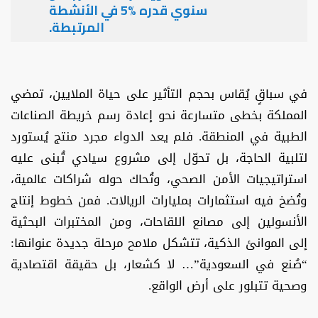
سنوي قدره %5 في الأنشطة
المرتبطة.
في سباقٍ يُقاس بحجم التأثير على حياة الملايين، تمضي
المملكة بخطى متسارعة نحو إعادة رسم خريطة الصناعات
الطبية في المنطقة. فلم يعد الدواء مجرد منتج يُستورد
لتلبية الحاجة، بل تحوّل إلى مشروع سيادي تُبنى عليه
استراتيجيات الأمن الصحي، وتُحاك حوله شراكات عالمية،
وتُضخ فيه استثمارات بمليارات الريالات. فمن خطوط إنتاج
الأنسولين إلى مصانع اللقاحات، ومن المختبرات البحثية
إلى الموانئ الذكية، تتشكل ملامح مرحلة جديدة عنوانها:
“صُنع في السعودية”… لا كشعار، بل حقيقة اقتصادية
وصحية تتبلور على أرض الواقع.