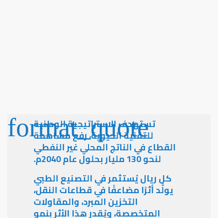
تستهدف الاستراتيجية الوطنية
للتقنية الحيوية، رفع مساهمة
القطاع في الناتج المحلي غير النفطي
لنحو 130 مليار بحلول عام 2040م.
كل ريال يُستثمر في التصنيع الطبي
يولَّد أثرًا مضاعفًا في قطاعات النقل،
التخزين المبرد، والمقاولات
المتخصصة، ويُقدر هذا الأثر بنمو