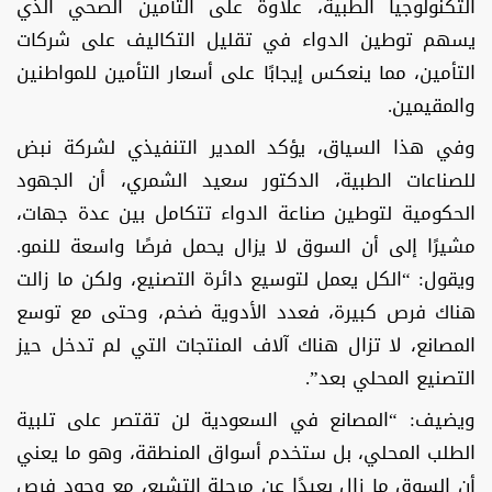
التكنولوجيا الطبية، علاوة على التأمين الصحي الذي
يسهم توطين الدواء في تقليل التكاليف على شركات
التأمين، مما ينعكس إيجابًا على أسعار التأمين للمواطنين
والمقيمين.
وفي هذا السياق، يؤكد المدير التنفيذي لشركة نبض
للصناعات الطبية، الدكتور سعيد الشمري، أن الجهود
الحكومية لتوطين صناعة الدواء تتكامل بين عدة جهات،
مشيرًا إلى أن السوق لا يزال يحمل فرصًا واسعة للنمو.
ويقول: “الكل يعمل لتوسيع دائرة التصنيع، ولكن ما زالت
هناك فرص كبيرة، فعدد الأدوية ضخم، وحتى مع توسع
المصانع، لا تزال هناك آلاف المنتجات التي لم تدخل حيز
التصنيع المحلي بعد”.
ويضيف: “المصانع في السعودية لن تقتصر على تلبية
الطلب المحلي، بل ستخدم أسواق المنطقة، وهو ما يعني
أن السوق ما زال بعيدًا عن مرحلة التشبع، مع وجود فرص