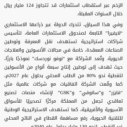
الزخم عبر استقطاب استثمارات قد تتجاوز 124 مليار ريال
خلال السنوات المقبلة.
وفي هذا السياق، تتحرك الدولة عبر ذراعها الاستثماري
“لايفيرا” التابعة لصندوق الاستثمارات العامة، لتأسيس
شراكات استراتيجية تستهدف نقل المعرفة وتوطين
الصناعات المعقدة، خاصة في مجالات الأنسولين والعلاجات
الحيوية. وتُعد الشراكة مع “نوفو نوردسك” نموذجًا بارزًا،
حيث تهدف إلى توطين إنتاج سبعة أنواع من الأنسولين
لتغطية نحو %80 من الطلب المحلي بحلول عام 2027م،
كما وقّعت الشركة اتفاقيات مع شركات عالمية مثل
“فايزر” و”سانوفي” و”GSK” لإنشاء منصات تصنيع
تعاقدي تجعل من المملكة مركزًا تصديريًا للأسواق
الآسيوية والأفريقية، كما تستهدف الاستراتيجية الوطنية
للتقنية الحيوية، رفع مساهمة القطاع في الناتج المحلي
غير النفطي لنحو 130 مليار بحلول عام 2040م.