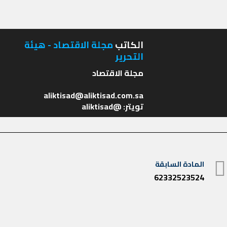
الكاتب
مجلة الاقتصاد - هيئة
التحرير
تويتر: @aliktisad
تصفّح
المادة السابقة
المادة
المقالات
62332523524
السابقة