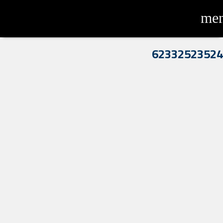
me
62332523524