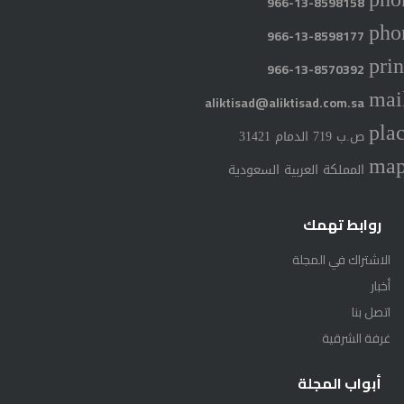
966-13-8598158
pho
966-13-8598177
prin
966-13-8570392
mai
aliktisad@aliktisad.com.sa
pla
ص.ب 719 الدمام 31421
ma
المملكة العربية السعودية
روابط تهمك
الاشتراك في المجلة
أخبار
اتصل بنا
غرفة الشرقية
أبواب المجلة