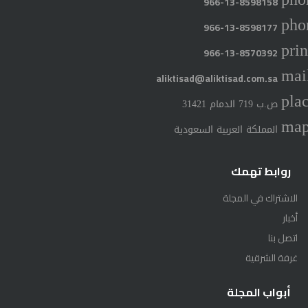
966-13-8598158
pho
966-13-8598177
prin
966-13-8570392
mai
aliktisad@aliktisad.com.sa
pla
ص.ب 719 الدمام 31421
ma
المملكة العربية السعودية
روابط تهمك
الاشتراك في المجلة
أخبار
اتصل بنا
غرفة الشرقية
أبواب المجلة