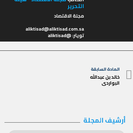
التحرير
تويتر: @aliktisad
تصفّح
المادة السابقة
المادة
المقالات
خالد بن عبدالله
البواردي
السابقة
أرشيف المجلة
أرشيف
المجلة