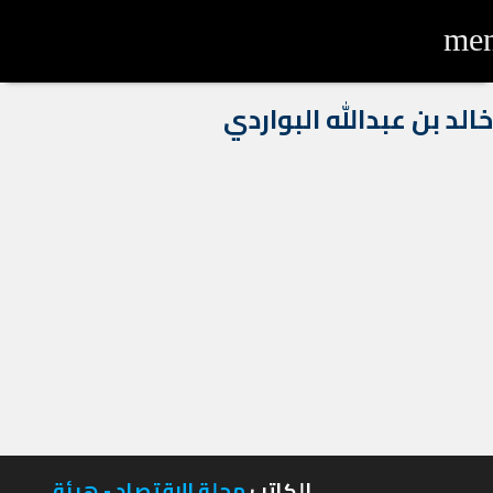
me
خالد بن عبدالله البواردي
الكاتب
مجلة الاقتصاد - هيئة