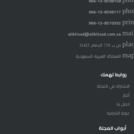
966-13-8598158
pho
966-13-8598177
prin
966-13-8570392
mai
aliktisad@aliktisad.com.sa
pla
ص.ب 719 الدمام 31421
ma
المملكة العربية السعودية
روابط تهمك
الاشتراك في المجلة
أخبار
اتصل بنا
غرفة الشرقية
أبواب المجلة