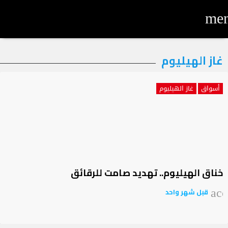
me
لتصنيف:
غاز الهيليوم
از
أسواق
غاز الهيليوم
لهيليوم
خناق الهيليوم.. تهديد صامت للرقائق
قبل شهر واحد
acc