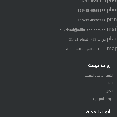
966-13-8598158
pho
966-13-8598177
prin
966-13-8570392
mai
aliktisad@aliktisad.com.sa
pla
ص.ب 719 الدمام 31421
ma
المملكة العربية السعودية
روابط تهمك
الاشتراك في المجلة
أخبار
اتصل بنا
غرفة الشرقية
أبواب المجلة