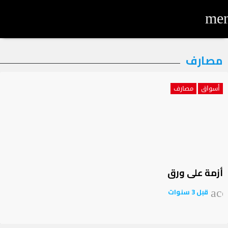
me
لتصنيف:
مصارف
صارف
أسواق
مصارف
أزمة على ورق
قبل 3 سنوات
acc